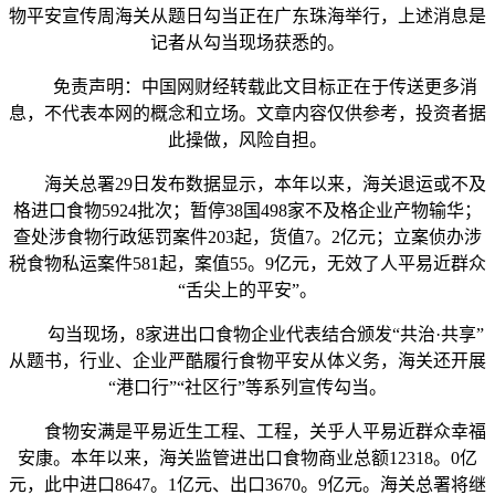
物平安宣传周海关从题日勾当正在广东珠海举行，上述消息是
记者从勾当现场获悉的。
免责声明：中国网财经转载此文目标正在于传送更多消
息，不代表本网的概念和立场。文章内容仅供参考，投资者据
此操做，风险自担。
海关总署29日发布数据显示，本年以来，海关退运或不及
格进口食物5924批次；暂停38国498家不及格企业产物输华；
查处涉食物行政惩罚案件203起，货值7。2亿元；立案侦办涉
税食物私运案件581起，案值55。9亿元，无效了人平易近群众
“舌尖上的平安”。
勾当现场，8家进出口食物企业代表结合颁发“共治·共享”
从题书，行业、企业严酷履行食物平安从体义务，海关还开展
“港口行”“社区行”等系列宣传勾当。
食物安满是平易近生工程、工程，关乎人平易近群众幸福
安康。本年以来，海关监管进出口食物商业总额12318。0亿
元，此中进口8647。1亿元、出口3670。9亿元。海关总署将继